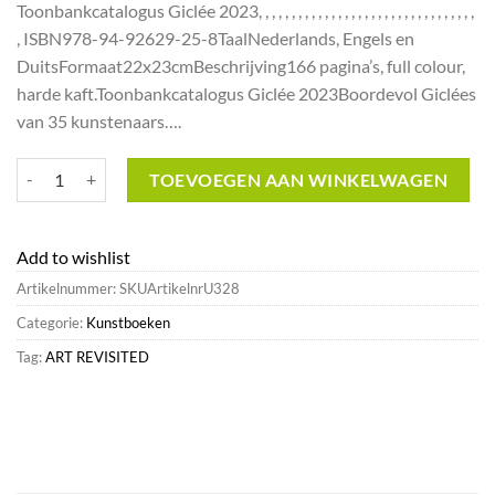
Toonbankcatalogus Giclée 2023, , , , , , , , , , , , , , , , , , , , , , , , , , , , , , , , ,
was:
is:
, ISBN978-94-92629-25-8TaalNederlands, Engels en
€11.16.
€8.93.
DuitsFormaat22x23cmBeschrijving166 pagina’s, full colour,
harde kaft.Toonbankcatalogus Giclée 2023Boordevol Giclées
van 35 kunstenaars….
Toonbankcatalogus Giclée 2023^Art Revisited Clearance aantal
TOEVOEGEN AAN WINKELWAGEN
Add to wishlist
Artikelnummer:
SKUArtikelnrU328
Categorie:
Kunstboeken
Tag:
ART REVISITED