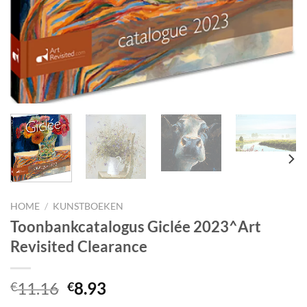
HOME
/
KUNSTBOEKEN
Toonbankcatalogus Giclée 2023^Art
Revisited Clearance
Oorspronkelijke
Huidige
11.16
8.93
€
€
prijs
prijs