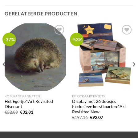
GERELATEERDE PRODUCTEN
-37%
-53%
Add to
Add to
wishlist
wishlist
KOELKASTMAGNETEN
KERSTKAARTENSETS
Het Egeltje^Art Revisited
Display met 26 doosjes
Discount
Exclusieve kerstkaarten^Art
Revisited New
Oorspronkelijke
Huidige
€
52.08
€
32.81
prijs
prijs
Oorspronkelijke
Huidige
€
197.16
€
92.07
was:
is:
prijs
prijs
€52.08.
€32.81.
was:
is:
€197.16.
€92.07.