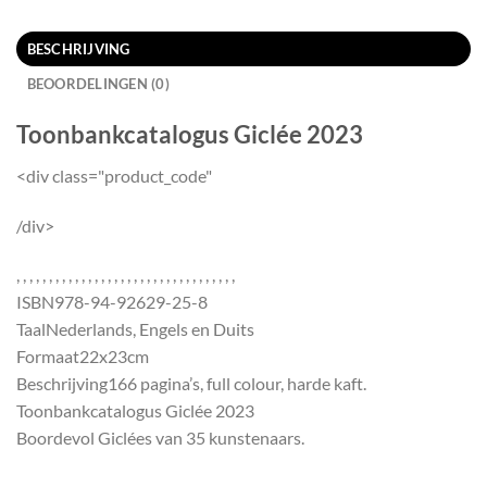
BESCHRIJVING
BEOORDELINGEN (0)
Toonbankcatalogus Giclée 2023
<div class="product_code"
/div>
, , , , , , , , , , , , , , , , , , , , , , , , , , , , , , , , , ,
ISBN
978-94-92629-25-8
Taal
Nederlands, Engels en Duits
Formaat
22x23cm
Beschrijving
166 pagina’s, full colour, harde kaft.
Toonbankcatalogus Giclée 2023
Boordevol Giclées van 35 kunstenaars.