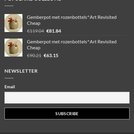
Gemberpot met rozenbottels^Art Revisited
Cheap
Oorspronkelijke
Huidige
€
119.04
€
81.84
prijs
prijs
Gemberpot met rozenbottels^Art Revisited
was:
is:
Cheap
€119.04.
€81.84.
Oorspronkelijke
Huidige
€
90.21
€
63.15
prijs
prijs
was:
is:
NEWSLETTER
€90.21.
€63.15.
Email