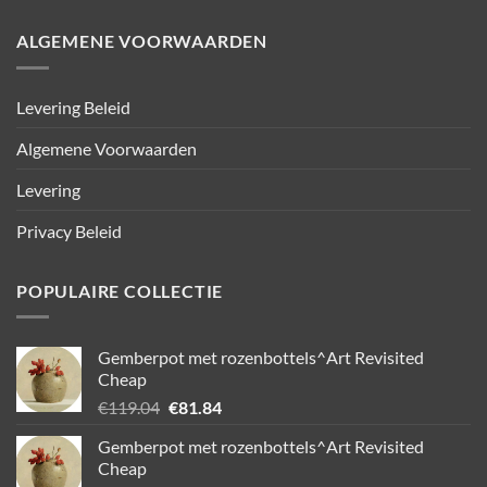
ALGEMENE VOORWAARDEN
Levering Beleid
Algemene Voorwaarden
Levering
Privacy Beleid
POPULAIRE COLLECTIE
Gemberpot met rozenbottels^Art Revisited
Cheap
Oorspronkelijke
Huidige
€
119.04
€
81.84
prijs
prijs
Gemberpot met rozenbottels^Art Revisited
was:
is:
Cheap
€119.04.
€81.84.