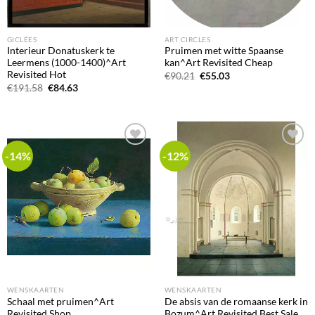
GICLÉES
ART CIRCLES
Interieur Donatuskerk te
Pruimen met witte Spaanse
Leermens (1000-1400)^Art
kan^Art Revisited Cheap
Revisited Hot
Oorspronkelijke
Huidige
€
90.21
€
55.03
prijs
prijs
Oorspronkelijke
Huidige
€
191.58
€
84.63
was:
is:
prijs
prijs
€90.21.
€55.03.
was:
is:
€191.58.
€84.63.
-14%
-12%
Add to
Add to
wishlist
wishlist
WENSKAARTEN
WENSKAARTEN
Schaal met pruimen^Art
De absis van de romaanse kerk in
Revisited Shop
Bozum^Art Revisited Best Sale