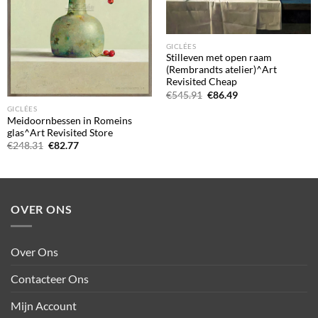
GICLÉES
Stilleven met open raam
(Rembrandts atelier)^Art
Revisited Cheap
Oorspronkelijke
Huidige
€
545.91
€
86.49
prijs
prijs
GICLÉES
was:
is:
Meidoornbessen in Romeins
€545.91.
€86.49.
glas^Art Revisited Store
Oorspronkelijke
Huidige
€
248.31
€
82.77
prijs
prijs
was:
is:
€248.31.
€82.77.
OVER ONS
Over Ons
Contacteer Ons
Mijn Account