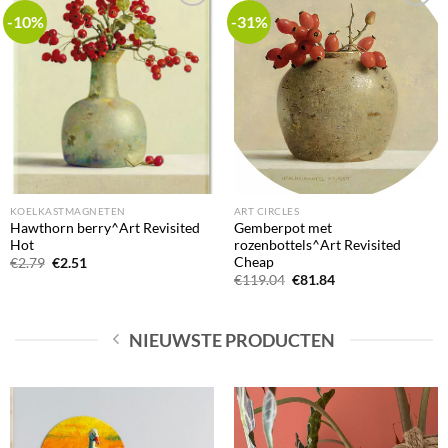
-10%
-31%
Add to
Add to
wishlist
wishlist
KOELKASTMAGNETEN
ART CIRCLES
Hawthorn berry^Art Revisited
Gemberpot met
Hot
rozenbottels^Art Revisited
Cheap
Oorspronkelijke
Huidige
€
2.79
€
2.51
prijs
prijs
Oorspronkelijke
Huidige
€
119.04
€
81.84
was:
is:
prijs
prijs
€2.79.
€2.51.
was:
is:
€119.04.
€81.84.
NIEUWSTE PRODUCTEN