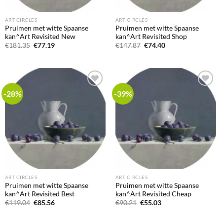
ART CIRCLES
ART CIRCLES
Pruimen met witte Spaanse
Pruimen met witte Spaanse
kan^Art Revisited New
kan^Art Revisited Shop
Oorspronkelijke
Huidige
Oorspronkelijke
Huidige
€
181.35
€
77.19
€
147.87
€
74.40
prijs
prijs
prijs
prijs
was:
is:
was:
is:
€181.35.
€77.19.
€147.87.
€74.40.
-28%
-39%
Add to
Add to
wishlist
wishlist
ART CIRCLES
ART CIRCLES
Pruimen met witte Spaanse
Pruimen met witte Spaanse
kan^Art Revisited Best
kan^Art Revisited Cheap
Oorspronkelijke
Huidige
Oorspronkelijke
Huidige
€
119.04
€
85.56
€
90.21
€
55.03
prijs
prijs
prijs
prijs
was:
is:
was:
is: