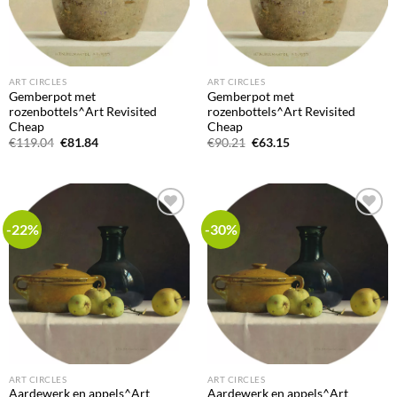
ART CIRCLES
ART CIRCLES
Gemberpot met
Gemberpot met
rozenbottels^Art Revisited
rozenbottels^Art Revisited
Cheap
Cheap
Oorspronkelijke
Huidige
Oorspronkelijke
Huidige
€
119.04
€
81.84
€
90.21
€
63.15
prijs
prijs
prijs
prijs
was:
is:
was:
is:
€119.04.
€81.84.
€90.21.
€63.15.
-22%
-30%
Add to
Add to
wishlist
wishlist
ART CIRCLES
ART CIRCLES
Aardewerk en appels^Art
Aardewerk en appels^Art