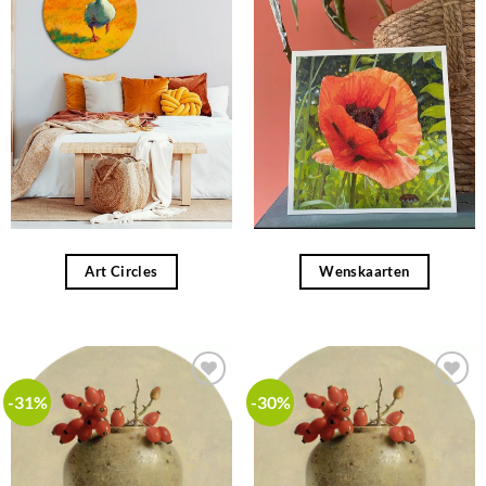
Art Circles
Wenskaarten
-31%
-30%
Add to
Add to
wishlist
wishlist