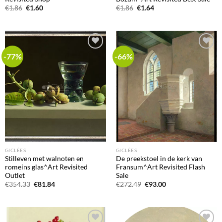
Oorspronkelijke
Huidige
Oorspronkelijke
Huidige
€
1.86
€
1.60
€
1.86
€
1.64
prijs
prijs
prijs
prijs
was:
is:
was:
is:
€1.86.
€1.60.
€1.86.
€1.64.
-77%
-66%
Add to
Add to
wishlist
wishlist
GICLÉES
GICLÉES
Stilleven met walnoten en
De preekstoel in de kerk van
romeins glas^Art Revisited
Fransum^Art Revisited Flash
Outlet
Sale
Oorspronkelijke
Huidige
Oorspronkelijke
Huidige
€
354.33
€
81.84
€
272.49
€
93.00
prijs
prijs
prijs
prijs
was:
is:
was:
is:
€354.33.
€81.84.
€272.49.
€93.00.