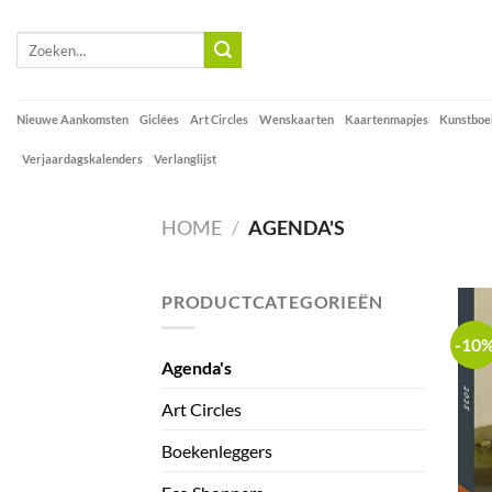
Skip
to
Zoeken
naar:
content
Nieuwe Aankomsten
Giclées
Art Circles
Wenskaarten
Kaartenmapjes
Kunstboe
Verjaardagskalenders
Verlanglijst
HOME
/
AGENDA'S
PRODUCTCATEGORIEËN
-10
Agenda's
Art Circles
Boekenleggers
+