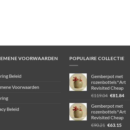
GEMENE VOORWAARDEN
POPULAIRE COLLECTIE
ring Beleid
Gemberpot met
rozenbottels^Art
emene Voorwaarden
Revisited Cheap
Oorspronk
Hu
€
119.04
€
81.84
ring
prijs
pri
Gemberpot met
was:
is:
acy Beleid
rozenbottels^Art
€119.04.
€8
Revisited Cheap
Oorspronke
Hui
€
90.21
€
63.15