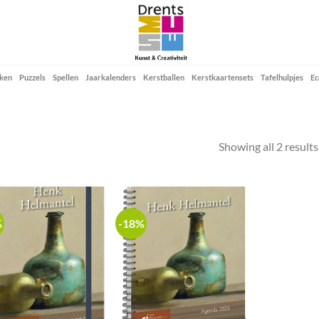
ken
Puzzels
Spellen
Jaarkalenders
Kerstballen
Kerstkaartensets
Tafelhulpjes
Ec
Showing all 2 results
%
-18%
Add to
Add to
wishlist
wishlist
+