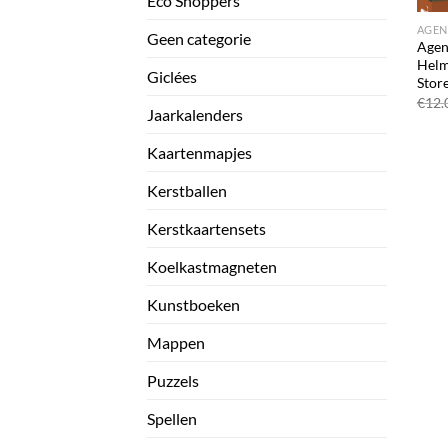
Eco Shoppers
AGEN
Geen categorie
Agen
Helm
Giclées
Stor
€
12.
Jaarkalenders
Kaartenmapjes
Kerstballen
Kerstkaartensets
Koelkastmagneten
Kunstboeken
Mappen
Puzzels
Spellen