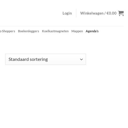
Login
Winkelwagen /
€
0.00
o Shoppers
Boekenleggers
Koelkastmagneten
Mappen
Agenda’s