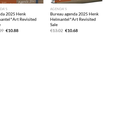
DA'S
AGENDA'S
da 2025 Henk
Bureau agenda 2025 Henk
antel^Art Revisited
Helmantel^Art Revisited
e
Sale
Oorspronkelijke
Huidige
Oorspronkelijke
Huidige
09
€
10.88
€
13.02
€
10.68
prijs
prijs
prijs
prijs
was:
is:
was:
is:
€12.09.
€10.88.
€13.02.
€10.68.