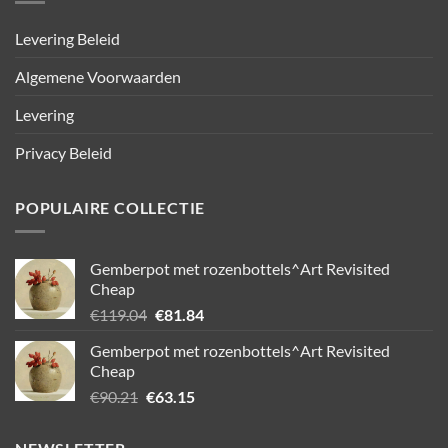
Levering Beleid
Algemene Voorwaarden
Levering
Privacy Beleid
POPULAIRE COLLECTIE
Gemberpot met rozenbottels^Art Revisited
Cheap
Oorspronkelijke
Huidige
€
119.04
€
81.84
prijs
prijs
Gemberpot met rozenbottels^Art Revisited
was:
is:
Cheap
€119.04.
€81.84.
Oorspronkelijke
Huidige
€
90.21
€
63.15
prijs
prijs
was:
is: