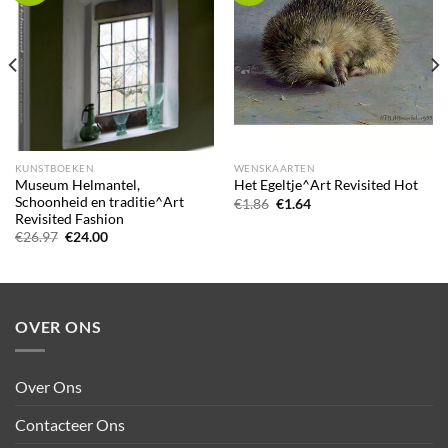
KUNSTBOEKEN
WENSKAARTEN
Museum Helmantel,
Het Egeltje^Art Revisited Hot
Schoonheid en traditie^Art
Oorspronkelijke
Huidige
€
1.86
€
1.64
prijs
prijs
Revisited Fashion
was:
is:
Oorspronkelijke
Huidige
€
26.97
€
24.00
€1.86.
€1.64.
prijs
prijs
was:
is:
€26.97.
€24.00.
OVER ONS
Over Ons
Contacteer Ons