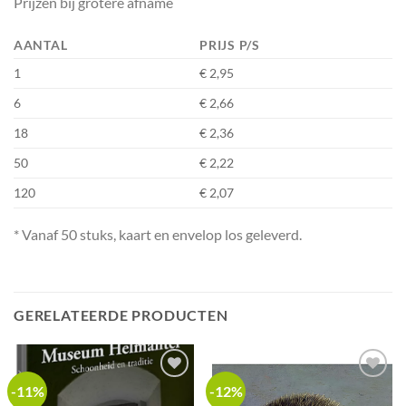
Prijzen bij grotere afname
AANTAL
PRIJS P/S
1
€ 2,95
6
€ 2,66
18
€ 2,36
50
€ 2,22
120
€ 2,07
* Vanaf 50 stuks, kaart en envelop los geleverd.
GERELATEERDE PRODUCTEN
-11%
-12%
Add to
Add to
wishlist
wishlist