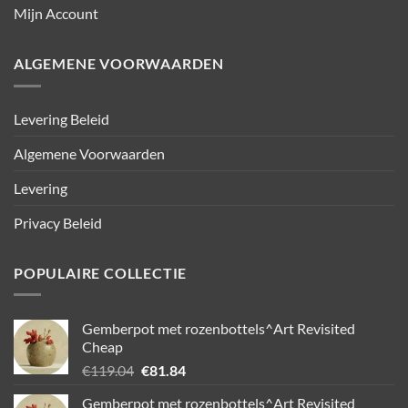
Mijn Account
ALGEMENE VOORWAARDEN
Levering Beleid
Algemene Voorwaarden
Levering
Privacy Beleid
POPULAIRE COLLECTIE
Gemberpot met rozenbottels^Art Revisited
Cheap
Oorspronkelijke
Huidige
€
119.04
€
81.84
prijs
prijs
Gemberpot met rozenbottels^Art Revisited
was:
is: