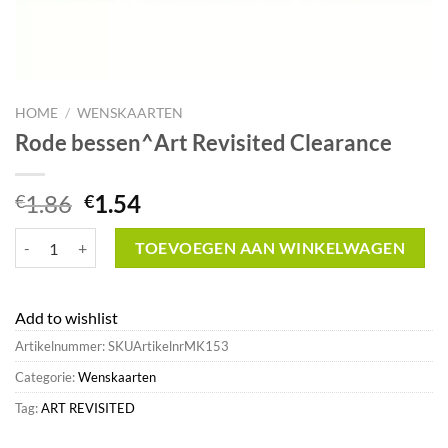
HOME
/
WENSKAARTEN
Rode bessen^Art Revisited Clearance
Oorspronkelijke
Huidige
1.86
1.54
€
€
prijs
prijs
Rode bessen^Art Revisited Clearance aantal
was:
is:
TOEVOEGEN AAN WINKELWAGEN
€1.86.
€1.54.
Add to wishlist
Artikelnummer:
SKUArtikelnrMK153
Categorie:
Wenskaarten
Tag:
ART REVISITED