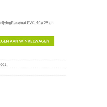
elijke
ige
ijvingPlacemat PVC. 44 x 29 cm
.
sited Online aantal
EGEN AAN WINKELWAGEN
P001