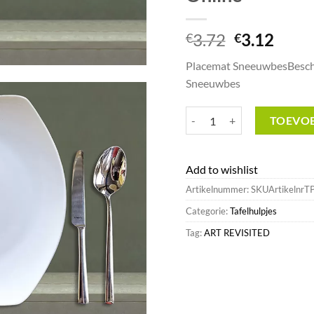
Oorspronk
Huid
3.72
3.12
€
€
prijs
prijs
Placemat SneeuwbesBeschr
was:
is:
Sneeuwbes
€3.72.
€3.12
Placemat Sneeuwbes^Art Revi
TOEVO
Add to wishlist
Artikelnummer:
SKUArtikelnrT
Categorie:
Tafelhulpjes
Tag:
ART REVISITED