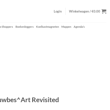
Login
Winkelwagen /
€
0.00
o Shoppers
Boekenleggers
Koelkastmagneten
Mappen
Agenda’s
uwbes^Art Revisited