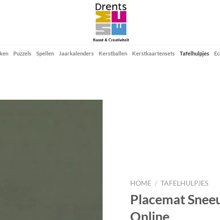
ken
Puzzels
Spellen
Jaarkalenders
Kerstballen
Kerstkaartensets
Tafelhulpjes
Ec
Add to
wishlist
HOME
/
TAFELHULPJES
Placemat Snee
Online