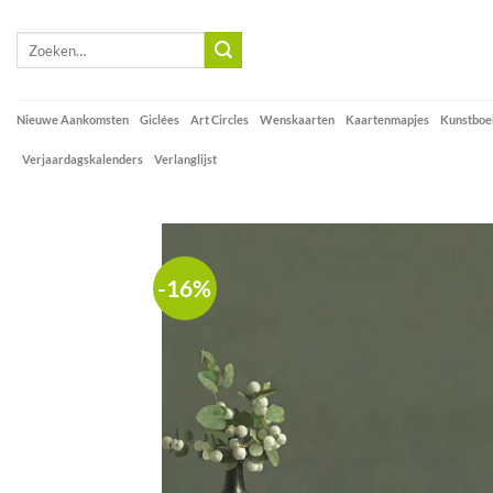
Skip
to
Zoeken
naar:
content
Nieuwe Aankomsten
Giclées
Art Circles
Wenskaarten
Kaartenmapjes
Kunstboe
Verjaardagskalenders
Verlanglijst
-16%