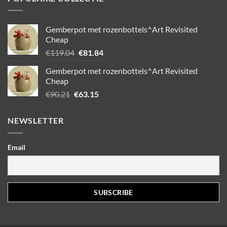
Gemberpot met rozenbottels^Art Revisited
Cheap
Oorspronkelijke
Huidige
€
119.04
€
81.84
prijs
prijs
Gemberpot met rozenbottels^Art Revisited
was:
is:
Cheap
€119.04.
€81.84.
Oorspronkelijke
Huidige
€
90.21
€
63.15
prijs
prijs
was:
is:
NEWSLETTER
€90.21.
€63.15.
Email