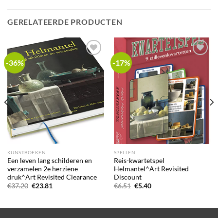
GERELATEERDE PRODUCTEN
-36%
-17%
Add to
Add to
wishlist
wishlist
KUNSTBOEKEN
SPELLEN
Een leven lang schilderen en
Reis-kwartetspel
verzamelen 2e herziene
Helmantel^Art Revisited
druk^Art Revisited Clearance
Discount
Oorspronkelijke
Huidige
Oorspronkelijke
Huidige
€
37.20
€
23.81
€
6.51
€
5.40
prijs
prijs
prijs
prijs
was:
is:
was:
is:
€37.20.
€23.81.
€6.51.
€5.40.