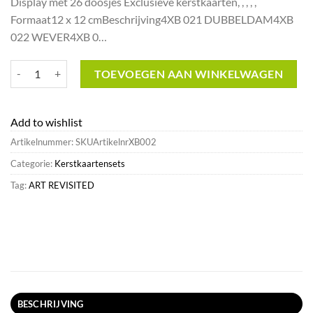
Display met 26 doosjes Exclusieve kerstkaarten, , , , ,
was:
is:
Formaat12 x 12 cmBeschrijving4XB 021 DUBBELDAM4XB
€197.16.
€92.07.
022 WEVER4XB 0…
Display met 26 doosjes Exclusieve kerstkaarten^Art Revisited New aa
TOEVOEGEN AAN WINKELWAGEN
Add to wishlist
Artikelnummer:
SKUArtikelnrXB002
Categorie:
Kerstkaartensets
Tag:
ART REVISITED
BESCHRIJVING