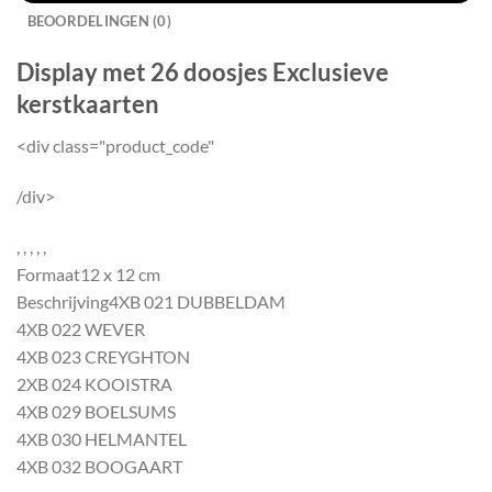
BEOORDELINGEN (0)
Display met 26 doosjes Exclusieve
kerstkaarten
<div class="product_code"
/div>
, , , , ,
Formaat
12 x 12 cm
Beschrijving
4XB 021 DUBBELDAM
4XB 022 WEVER
4XB 023 CREYGHTON
2XB 024 KOOISTRA
4XB 029 BOELSUMS
4XB 030 HELMANTEL
4XB 032 BOOGAART