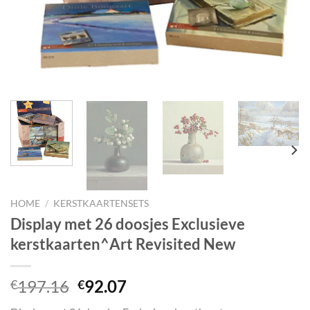
HOME
/
KERSTKAARTENSETS
Display met 26 doosjes Exclusieve
kerstkaarten^Art Revisited New
Oorspronkelijke
Huidige
197.16
92.07
€
€
prijs
prijs