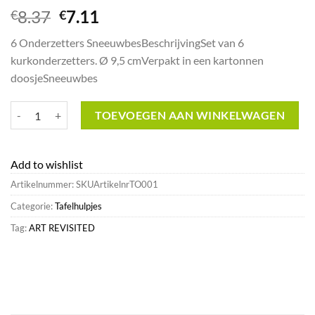
Oorspronkelijke
Huidige
8.37
7.11
€
€
prijs
prijs
6 Onderzetters SneeuwbesBeschrijvingSet van 6
was:
is:
kurkonderzetters. Ø 9,5 cmVerpakt in een kartonnen
€8.37.
€7.11.
doosjeSneeuwbes
6 Onderzetters Sneeuwbes^Art Revisited Shop aantal
TOEVOEGEN AAN WINKELWAGEN
Add to wishlist
Artikelnummer:
SKUArtikelnrTO001
Categorie:
Tafelhulpjes
Tag:
ART REVISITED