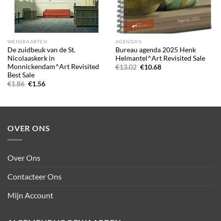
WENSKAARTEN
AGENDA'S
De zuidbeuk van de St.
Bureau agenda 2025 Henk
Nicolaaskerk in
Helmantel^Art Revisited Sale
Monnickendam^Art Revisited
Oorspronkelijke
Huidige
€
13.02
€
10.68
prijs
prijs
Best Sale
was:
is:
Oorspronkelijke
Huidige
€
1.86
€
1.56
€13.02.
€10.68.
prijs
prijs
was:
is:
€1.86.
€1.56.
OVER ONS
Over Ons
Contacteer Ons
Mijn Account