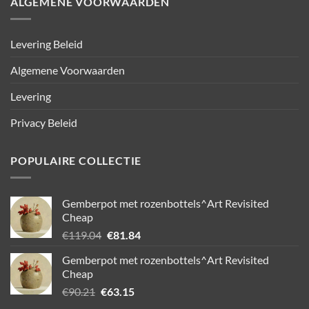
ALGEMENE VOORWAARDEN
Levering Beleid
Algemene Voorwaarden
Levering
Privacy Beleid
POPULAIRE COLLECTIE
Gemberpot met rozenbottels^Art Revisited
Cheap
Oorspronkelijke
Huidige
€
119.04
€
81.84
prijs
prijs
Gemberpot met rozenbottels^Art Revisited
was:
is:
Cheap
€119.04.
€81.84.
Oorspronkelijke
Huidige
€
90.21
€
63.15
prijs
prijs