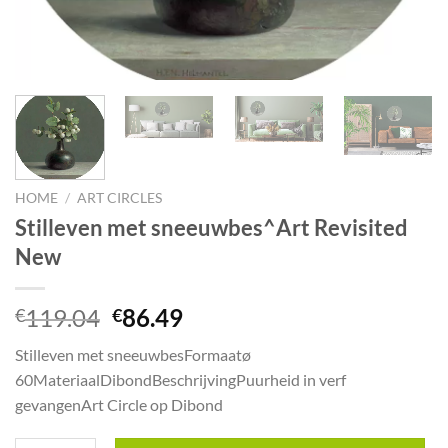
HOME
/
ART CIRCLES
Stilleven met sneeuwbes^Art Revisited
New
Oorspronkelijke
Huidige
119.04
86.49
€
€
prijs
prijs
Stilleven met sneeuwbesFormaatø
was:
is:
60MateriaalDibondBeschrijvingPuurheid in verf
€119.04.
€86.49.
gevangenArt Circle op Dibond