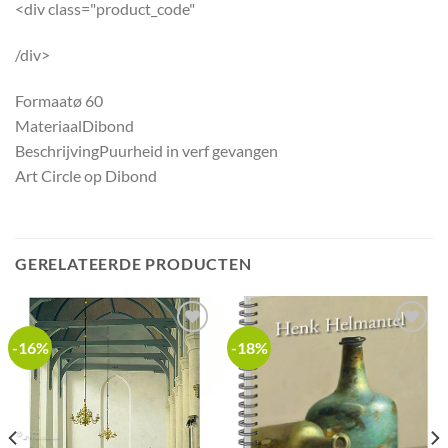
<div class="product_code"
/div>
Formaat
ø 60
Materiaal
Dibond
Beschrijving
Puurheid in verf gevangen
Art Circle op Dibond
GERELATEERDE PRODUCTEN
-16%
-18%
Add to
Add to
wishlist
wishlist