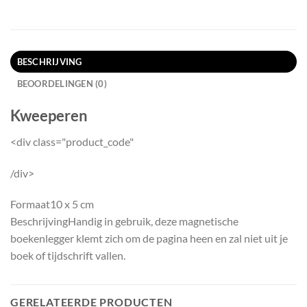
BESCHRIJVING
BEOORDELINGEN (0)
Kweeperen
<div class="product_code"
/div>
Formaat
10 x 5 cm
Beschrijving
Handig in gebruik, deze magnetische
boekenlegger klemt zich om de pagina heen en zal niet uit je
boek of tijdschrift vallen.
GERELATEERDE PRODUCTEN