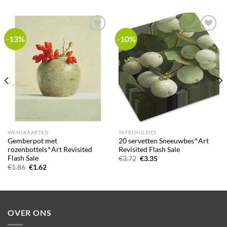
-13%
-10%
Add to
Add to
wishlist
wishlist
WENSKAARTEN
TAFELHULPJES
Gemberpot met
20 servetten Sneeuwbes^Art
rozenbottels^Art Revisited
Revisited Flash Sale
Flash Sale
Oorspronkelijke
Huidige
€
3.72
€
3.35
prijs
prijs
Oorspronkelijke
Huidige
€
1.86
€
1.62
was:
is:
prijs
prijs
€3.72.
€3.35.
was:
is:
€1.86.
€1.62.
OVER ONS