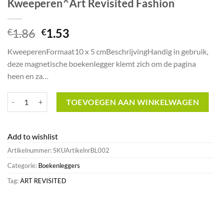
Kweeperen^Art Revisited Fashion
Oorspronkelijke
Huidige
1.86
1.53
€
€
prijs
prijs
KweeperenFormaat10 x 5 cmBeschrijvingHandig in gebruik,
was:
is:
deze magnetische boekenlegger klemt zich om de pagina
€1.86.
€1.53.
heen en za…
Kweeperen^Art Revisited Fashion aantal
TOEVOEGEN AAN WINKELWAGEN
Add to wishlist
Artikelnummer:
SKUArtikelnrBL002
Categorie:
Boekenleggers
Tag:
ART REVISITED