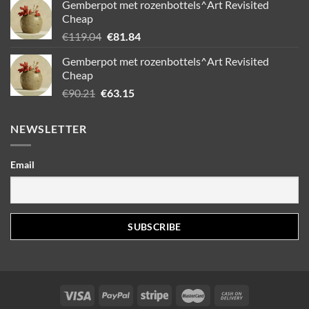
Gemberpot met rozenbottels^Art Revisited
Cheap
Oorspronkelijke
Huidige
€
119.04
€
81.84
prijs
prijs
Gemberpot met rozenbottels^Art Revisited
was:
is:
Cheap
€119.04.
€81.84.
Oorspronkelijke
Huidige
€
90.21
€
63.15
prijs
prijs
was:
is:
NEWSLETTER
€90.21.
€63.15.
Email