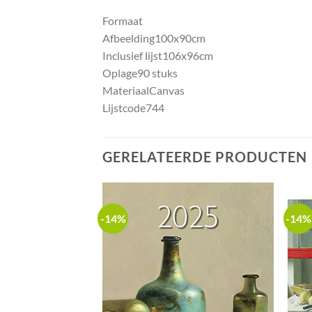
Formaat
Afbeelding
100x90cm
Inclusief lijst
106x96cm
Oplage
90 stuks
Materiaal
Canvas
Lijstcode
744
GERELATEERDE PRODUCTEN
-14%
-14%
Add to
Add to
wishlist
wishlist