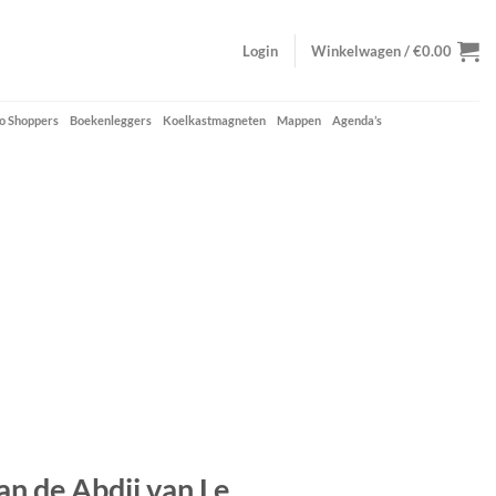
Login
Winkelwagen /
€
0.00
o Shoppers
Boekenleggers
Koelkastmagneten
Mappen
Agenda’s
n de Abdij van Le