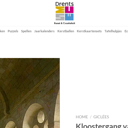
ken
Puzzels
Spellen
Jaarkalenders
Kerstballen
Kerstkaartensets
Tafelhulpjes
Ec
Add to
wishlist
HOME
/
GICLÉES
Kloostergang va