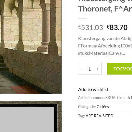
Thoronet, F^Ar
Oorspro
H
531.03
83.70
€
€
prijs
p
Kloostergang van de Abdij
was:
is
FFormaatAfbeelding100x9
€531.03
€
stuksMateriaalCanva…
Kloostergang van de Abdij van
TOEVO
Add to wishlist
Artikelnummer:
SKUArtikelnr5
Categorie:
Giclées
Tag:
ART REVISITED