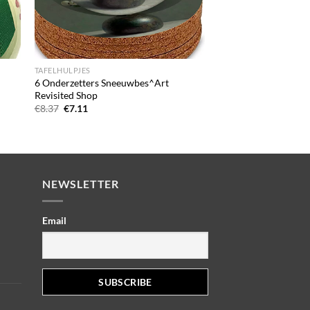
+
TAFELHULPJES
6 Onderzetters Sneeuwbes^Art
Revisited Shop
Oorspronkelijke
Huidige
€
8.37
€
7.11
prijs
prijs
was:
is:
€8.37.
€7.11.
NEWSLETTER
Email
elijke
idige
js