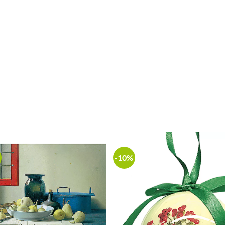
-10%
Add to
Add
wishlist
wish