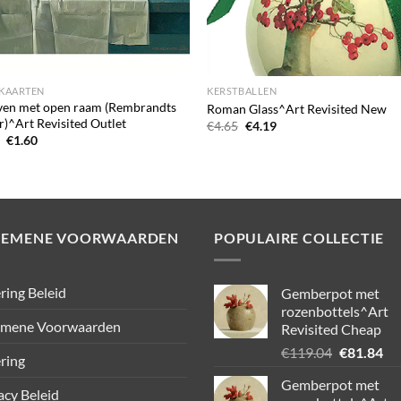
+
KAARTEN
KERSTBALLEN
even met open raam (Rembrandts
Roman Glass^Art Revisited New
er)^Art Revisited Outlet
Oorspronkelijke
Huidige
€
4.65
€
4.19
prijs
prijs
Oorspronkelijke
Huidige
6
€
1.60
was:
is:
prijs
prijs
€4.65.
€4.19.
was:
is:
€1.86.
€1.60.
GEMENE VOORWAARDEN
POPULAIRE COLLECTIE
ring Beleid
Gemberpot met
rozenbottels^Art
emene Voorwaarden
Revisited Cheap
Oorspronk
Hu
€
119.04
€
81.84
ring
prijs
pri
Gemberpot met
was:
is:
acy Beleid