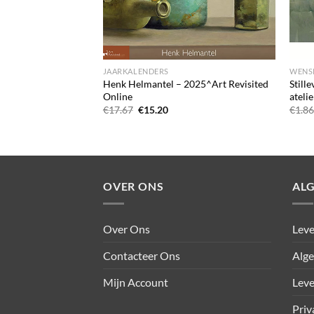
+
+
JAARKALENDERS
WENS
s^Art Revisited
Henk Helmantel – 2025^Art Revisited
Still
Online
ateli
ijke
e
Oorspronkelijke
Huidige
€
17.67
€
15.20
€
1.8
prijs
prijs
was:
is:
€17.67.
€15.20.
OVER ONS
AL
Over Ons
Leve
Contacteer Ons
Alg
Mijn Account
Leve
Priv