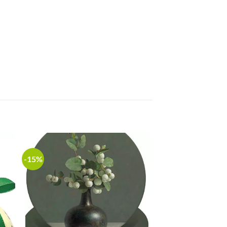
-15%
 to
Add to
list
wishlist