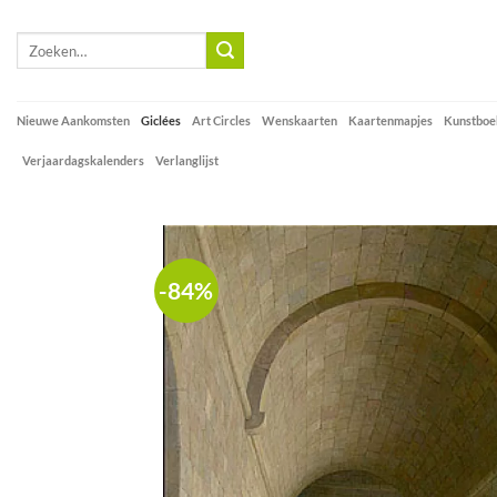
Skip
to
Zoeken
naar:
content
Nieuwe Aankomsten
Giclées
Art Circles
Wenskaarten
Kaartenmapjes
Kunstboe
Verjaardagskalenders
Verlanglijst
-84%