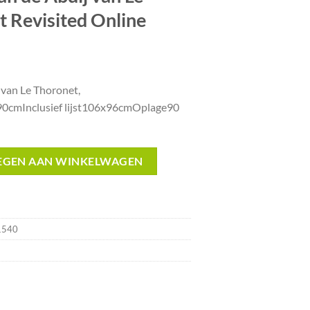
t Revisited Online
nkelijke
uidige
rijs
 van Le Thoronet,
:
0cmInclusief lijst106x96cmOplage90
.
83.70.
 Le Thoronet, F^Art Revisited Online aantal
EGEN AAN WINKELWAGEN
1540