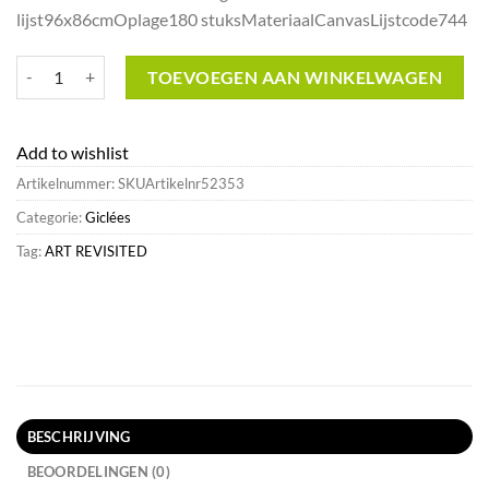
€478.95.
€77.19.
lijst96x86cmOplage180 stuksMateriaalCanvasLijstcode744
Het Sael van de Weem in Warffum^Art Revisited Shop aantal
TOEVOEGEN AAN WINKELWAGEN
Add to wishlist
Artikelnummer:
SKUArtikelnr52353
Categorie:
Giclées
Tag:
ART REVISITED
BESCHRIJVING
BEOORDELINGEN (0)