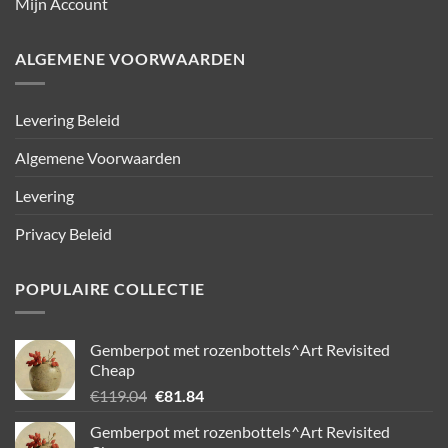
Mijn Account
ALGEMENE VOORWAARDEN
Levering Beleid
Algemene Voorwaarden
Levering
Privacy Beleid
POPULAIRE COLLECTIE
Gemberpot met rozenbottels^Art Revisited
Cheap
Oorspronkelijke
Huidige
€
119.04
€
81.84
prijs
prijs
Gemberpot met rozenbottels^Art Revisited
was:
is: