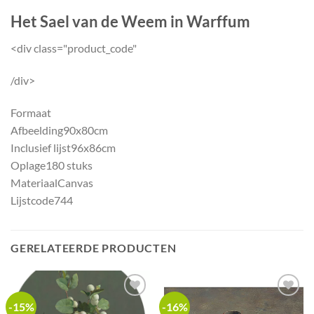
Het Sael van de Weem in Warffum
<div class="product_code"
/div>
Formaat
Afbeelding
90x80cm
Inclusief lijst
96x86cm
Oplage
180 stuks
Materiaal
Canvas
Lijstcode
744
GERELATEERDE PRODUCTEN
-15%
-16%
Add to
Add to