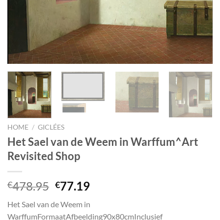
HOME
/
GICLÉES
Het Sael van de Weem in Warffum^Art
Revisited Shop
Oorspronkelijke
Huidige
478.95
77.19
€
€
prijs
prijs
Het Sael van de Weem in
was:
is:
WarffumFormaatAfbeelding90x80cmInclusief