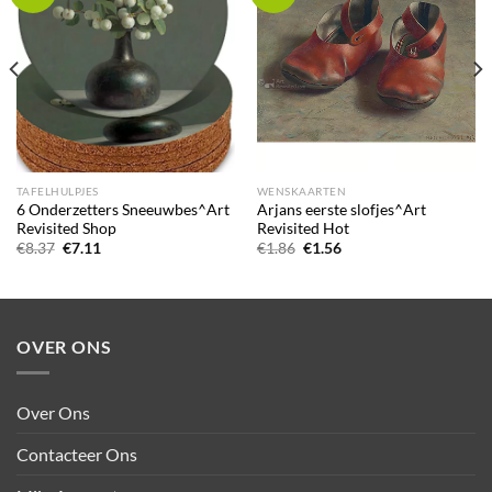
wishlist
wishlist
TAFELHULPJES
WENSKAARTEN
6 Onderzetters Sneeuwbes^Art
Arjans eerste slofjes^Art
Revisited Shop
Revisited Hot
Oorspronkelijke
Huidige
Oorspronkelijke
Huidige
€
8.37
€
7.11
€
1.86
€
1.56
prijs
prijs
prijs
prijs
was:
is:
was:
is:
€8.37.
€7.11.
€1.86.
€1.56.
OVER ONS
Over Ons
Contacteer Ons