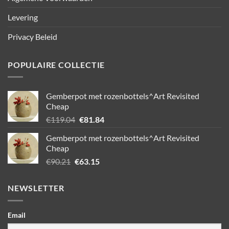
Levering
Privacy Beleid
POPULAIRE COLLECTIE
Gemberpot met rozenbottels^Art Revisited
Cheap
Oorspronkelijke
Huidige
€
119.04
€
81.84
prijs
prijs
Gemberpot met rozenbottels^Art Revisited
was:
is:
Cheap
€119.04.
€81.84.
Oorspronkelijke
Huidige
€
90.21
€
63.15
prijs
prijs
was:
is:
NEWSLETTER
€90.21.
€63.15.
Email