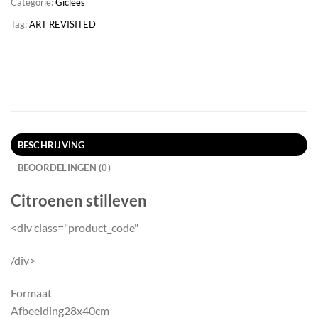
Categorie:
Giclées
Tag:
ART REVISITED
BESCHRIJVING
BEOORDELINGEN (0)
Citroenen stilleven
<div class="product_code"
/div>
Formaat
Afbeelding
28x40cm