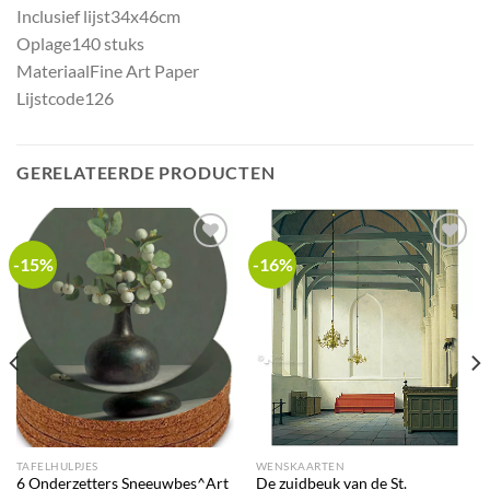
Inclusief lijst
34x46cm
Oplage
140 stuks
Materiaal
Fine Art Paper
Lijstcode
126
GERELATEERDE PRODUCTEN
-15%
-16%
Add to
Add to
wishlist
wishlist
TAFELHULPJES
WENSKAARTEN
6 Onderzetters Sneeuwbes^Art
De zuidbeuk van de St.