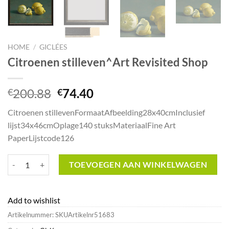
HOME
/
GICLÉES
Citroenen stilleven^Art Revisited Shop
Oorspronkelijke
Huidige
200.88
74.40
€
€
prijs
prijs
Citroenen stillevenFormaatAfbeelding28x40cmInclusief
was:
is:
lijst34x46cmOplage140 stuksMateriaalFine Art
€200.88.
€74.40.
PaperLijstcode126
Citroenen stilleven^Art Revisited Shop aantal
TOEVOEGEN AAN WINKELWAGEN
Add to wishlist
Artikelnummer:
SKUArtikelnr51683